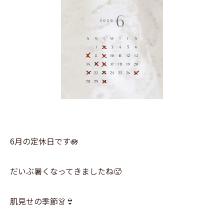
6月の定休日です🪷
だいぶ暑くなってきましたね🥵
肌見せの季節👗👙